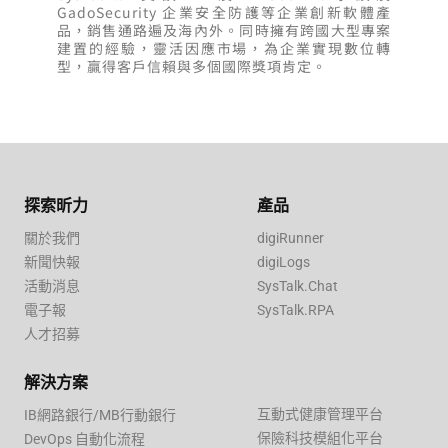
GadoSecurity 企業安全防護等企業創新軟體產
品，銷售通路遍及海內外。同時擁有跨國大型專案
建置的經驗，靈活因應市場，為企業實現數位轉
型，贏得客戶信賴與多個國際獎項肯定。
探索昕力
產品
關於我們
digiRunner
新聞快報
digiLogs
活動消息
SysTalk.Chat
電子報
SysTalk.RPA
人才招募
解決方案
互動式健康管理平台
IB網路銀行/MB行動銀行
保險科技模組化平台
DevOps 自動化流程