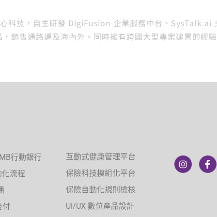
主研發 DigiFusion 企業服務中台、SysTalk.ai 交談
新軟體產品，銷售通路遍及海內外。同時擁有跨國大型專案建置的
互動式健康管理平台
/MB行動銀行
保險科技模組化平台
自動化流程
保險自動化規則檢核
播
UI/UX 數位產品設計
後付