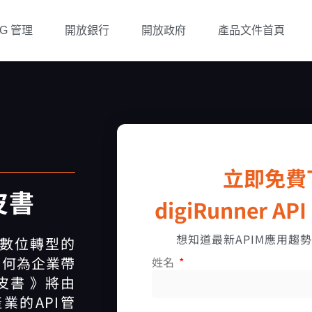
OG 管理
開放銀行
開放政府
產品文件首頁
立即免費
白皮書
digiRunner A
想知道最新APIM應用趨
緊數位轉型的
如何為企業帶
姓名
白皮書 》將由
業的API管