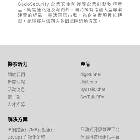
GadoSecurity 企業安全防護等企業創新軟體產
品，銷售通路遍及海內外。同時擁有跨國大型專案
建置的經驗，靈活因應市場，為企業實現數位轉
型，贏得客戶信賴與多個國際獎項肯定。
探索昕力
產品
關於我們
digiRunner
新聞快報
digiLogs
活動消息
SysTalk.Chat
電子報
SysTalk.RPA
人才招募
解決方案
互動式健康管理平台
IB網路銀行/MB行動銀行
保險科技模組化平台
DevOps 自動化流程