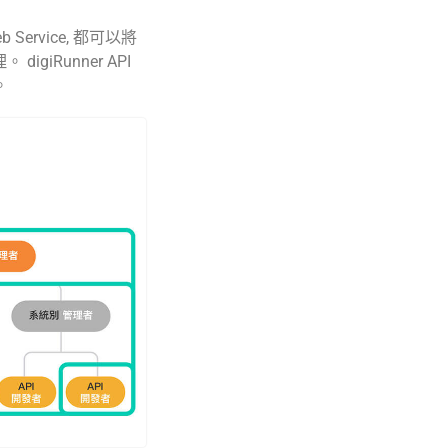
 Service, 都可以將
。 digiRunner API
。