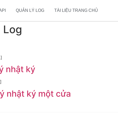
API
QUẢN LÝ LOG
TÀI LIỆU TRANG CHỦ
ý Log
…]
ý nhật ký
]
lý nhật ký một cửa